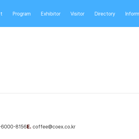
t
Program
Exhibitor
Visitor
Directory
Inform
-6000-8156
E.
coffee@coex.co.kr